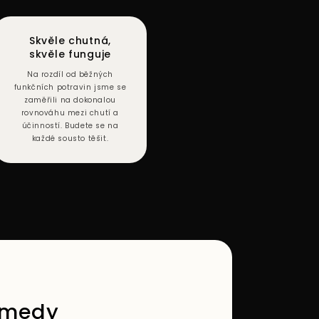
Skvěle chutná,
skvěle funguje
Na rozdíl od běžných
funkčních potravin jsme se
zaměřili na dokonalou
rovnováhu mezi chutí a
účinností. Budete se na
každé sousto těšit.
 medy