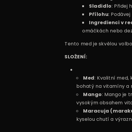
Sladidlo
: Přidej
Přílohu
: Podávej
Ingredienci v r
omáčkách nebo dez
Tento med je skvělou volbo
SLOŽENÍ:
Med
: Kvalitní med,
bohatý na vitamíny a 
Mango
: Mango je 
vysokým obsahem vit
Maracuja (marak
kyselou chutí a výrazn