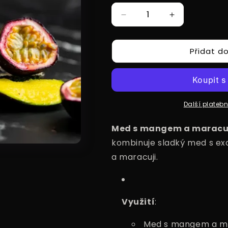
Snížit
Zvýšit
množství
množství
produktu
produktu
Přidat do
Med
Med
MANGO
MANGO
+
+
MARACUJA,
MARACUJA,
185g
185g
Další plateb
Med s mangem a maracu
kombinuje sladký med s e
a maracuji.
Využití
:
Med s mangem a ma