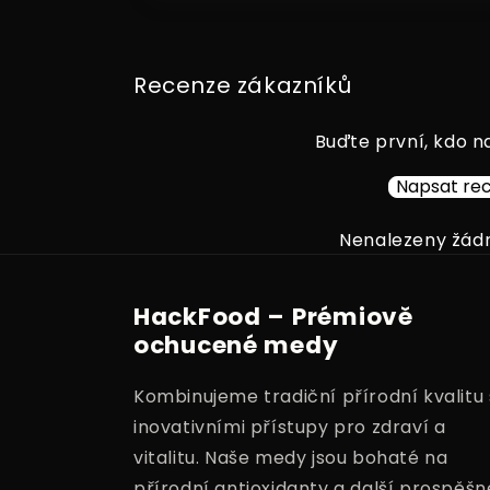
Recenze zákazníků
Buďte první, kdo n
Napsat rec
Nenalezeny žád
HackFood – Prémiově
ochucené medy
Kombinujeme tradiční přírodní kvalitu 
inovativními přístupy pro zdraví a
vitalitu. Naše medy jsou bohaté na
přírodní antioxidanty a další prospěšn