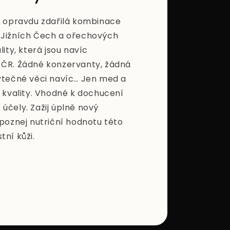
ě opravdu zdařilá kombinace
 Jižních Čech a ořechových
lity, která jsou navíc
 ČR. Žádné konzervanty, žádná
ytečné věci navíc… Jen med a
í kvality. Vhodné k dochucení
í účely. Zažij úplně nový
 poznej nutriční hodnotu této
ní kůži.