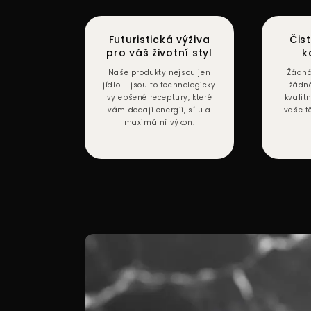
Futuristická výživa
Čis
pro váš životní styl
k
Naše produkty nejsou jen
Žádná
jídlo – jsou to technologicky
žádn
vylepšené receptury, které
kvalit
vám dodají energii, sílu a
vaše t
maximální výkon.