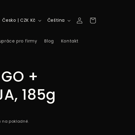
Přihlásit
Z
J
Košík
Česko | CZK Kč
Čeština
se
e
a
m
z
upráce pro firmy
Blog
Kontakt
ě
y
/
k
o
GO +
b
A, 185g
l
a
s
á na pokladně.
t