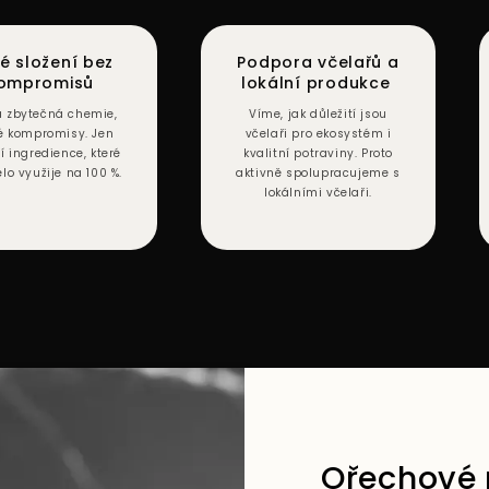
té složení bez
Podpora včelařů a
ompromisů
lokální produkce
 zbytečná chemie,
Víme, jak důležití jsou
é kompromisy. Jen
včelaři pro ekosystém i
ní ingredience, které
kvalitní potraviny. Proto
ělo využije na 100 %.
aktivně spolupracujeme s
lokálními včelaři.
Ořechové