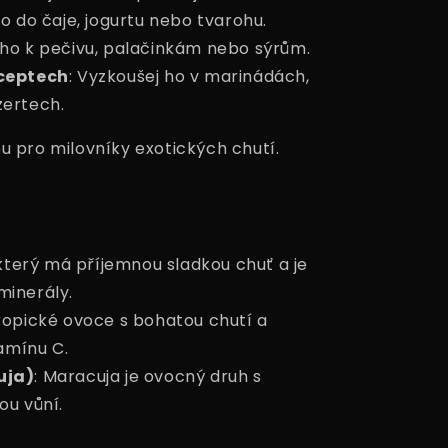
 ho do čaje, jogurtu nebo tvarohu.
 ho k pečivu, palačinkám nebo sýrům.
eceptech
: Vyzkoušej ho v marinádách,
ertech.
u pro milovníky exotických chutí.
 který má příjemnou sladkou chuť a je
minerály.
tropické ovoce s bohatou chutí a
amínu C.
uja)
: Maracuja je ovocný druh s
ou vůní.