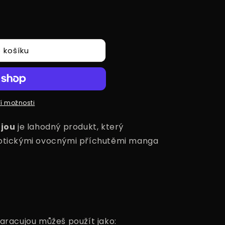
 košíku
ní možnosti
jou
je lahodný produkt, který
xotickými ovocnými příchutěmi manga
racujou můžeš použít jako: