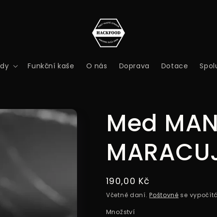
edy
Funkční kaše
O nás
Doprava
Dotace
Spol
Med MAN
MARACUJ
Běžná
190,00 Kč
cena
Včetně daní.
Poštovné
se vypočít
Množství