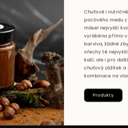
Chuťově i nutričn
poctivého medu z
másel nejvyšší kva
vyráběna přímo v
barviva, žádné zb
ořechy té nejvyšš
kaší, ale i pro dalš
chuťový zážitek a
kombinace na vlast
Produkty