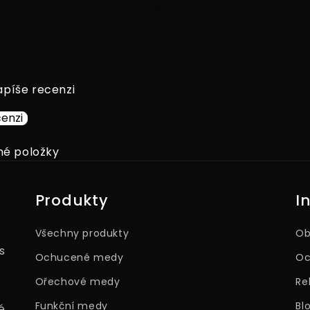
apíše recenzi
enzi
né položky
Produkty
I
Všechny produkty
Ob
s
Ochucené medy
Oc
Ořechové medy
Re
Funkční medy
Bl
é