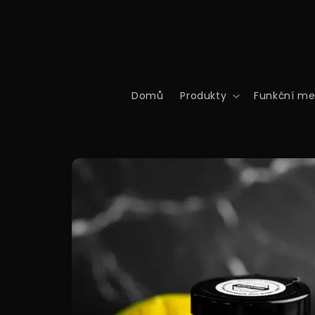
Přejít k
obsahu
Domů
Produkty
Funkční m
Přejít na
informace
o
produktu