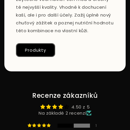
té nejvyšší kvality. Vhodné k dochucení
kaší, ale i pro další účely. Zažij úplně nový
chuťový zážitek a poznej nutriční hodnotu
této kombinace na vlastní kůži.
Produkty
Recenze zákazníků
4.50 z 5
Na základě 2 recenzí
1