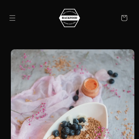
Přejít k
obsahu
Košík
Přejít na
informace
o
produktu