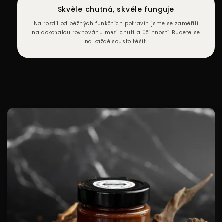
Skvěle chutná, skvěle funguje
Na rozdíl od běžných funkčních potravin jsme se zaměřili
na dokonalou rovnováhu mezi chutí a účinností. Budete se
na každé sousto těšit.