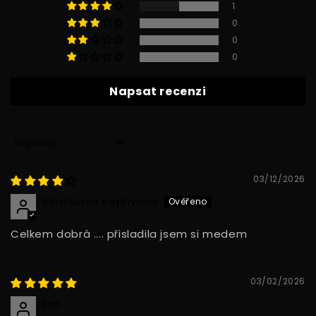
1
0
0
0
Napsat recenzi
Sort by
03/12/2026
Vladislava Kopřivová
Celkem dobrá .... přisladila jsem si medem
03/02/2026
Eva