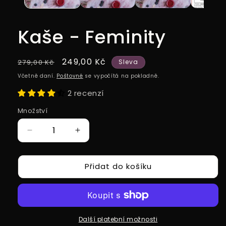
Kaše - Feminity
Běžná
Výprodejová
249,00 Kč
279,00 Kč
Sleva
cena
cena
Včetně daní.
Poštovné
se vypočítá na pokladně.
2 recenzí
Množství
Snížit
Zvýšit
množství
množství
produktu
produktu
Přidat do košíku
Kaše
Kaše
-
-
Feminity
Feminity
Další platební možnosti