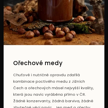
Ořechové medy
Chuťově i nutričně opravdu zdařilá
kombinace poctivého medu z Jižních
Čech a ořechových másel nejvyšší kvality,
která jsou navíc vyráběna přímo v ČR.
Žádné konzervanty, žádná barviva, žádné
zbytečné věci navíc… Jen med a ořechy