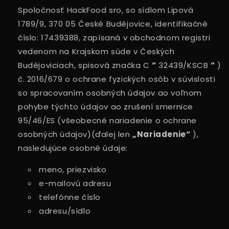
Spoločnosť HackFood sro, so sídlom Lipová
1789/9, 370 05 České Budějovice, identifikačné
číslo: 17439388, zapísaná v obchodnom registri
vedenom na Krajskom súde v Českých
Budějoviciach, spisová značka C
“
32439/KSCB
“
)
č. 2016/679 o ochrane fyzických osôb v súvislosti
so spracovaním osobných údajov ao voľnom
pohybe týchto údajov ao zrušení smernice
95/46/ES (všeobecné nariadenie o ochrane
osobných údajov)(ďalej len
„Nariadenie“
),
nasledujúce osobné údaje:
meno, priezvisko
e-mailovú adresu
telefónne číslo
adresu/sídlo